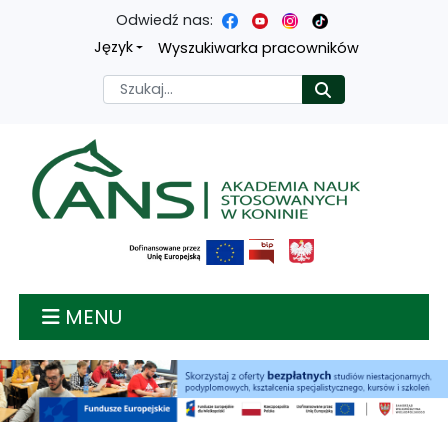
Odwiedź nas:
Przejdź
Przejdź
Przejdź
Przejdź
Język
Wyszukiwarka pracowników
do
do
do
do
Szukaj
Rozpocznij
treści
menu
wyszukiwarki
mapy
głównej
nawigacyjnego
strony
Akademia nauk stosow
MENU