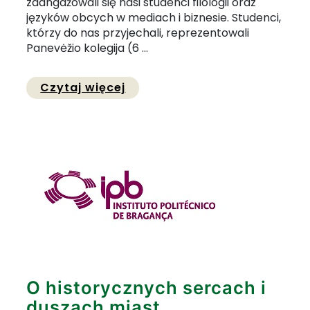
zaangażowali się nasi studenci filologii oraz
języków obcych w mediach i biznesie. Studenci,
którzy do nas przyjechali, reprezentowali
Panevėžio kolegija (6 ...
Przejdź do pełnej zawartośc
Czytaj więcej
O historycznych sercach i
duszach miast