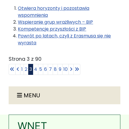
Otwiera horyzonty i pozostawia
wspomnienia
Wspieranie grup wrażliwych – BIP
Kompetencje przyszłości z BIP
Powrót po latach, czyli z Erasmusa się nie
wyrasta
Strona 3 z 90
1
2
3
4
5
6
7
8
9
10
MENU
WNET