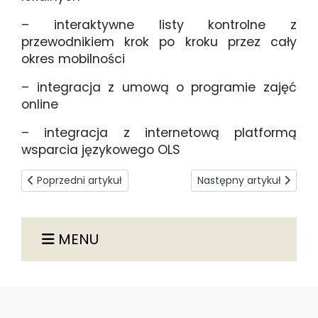
– interaktywne listy kontrolne z
przewodnikiem krok po kroku przez cały
okres mobilności
– integracja z umową o programie zajęć
online
– integracja z internetową platformą
wsparcia językowego OLS
Poprzedni artykuł: Erasmus Student Network (ESN)
Następny artykuł: Rok a
Poprzedni artykuł
Następny artykuł
MENU