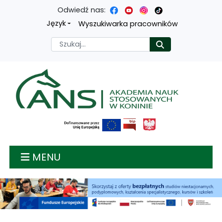
Odwiedź nas:
Przejdź
Przejdź
Przejdź
Przejdź
Język
Wyszukiwarka pracowników
do
do
do
do
Szukaj
Rozpocznij
treści
menu
wyszukiwarki
mapy
głównej
nawigacyjnego
strony
Akademia nauk stosow
MENU