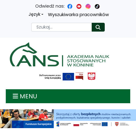
Odwiedź nas:
Przejdź
Przejdź
Przejdź
Przejdź
Język
Wyszukiwarka pracowników
do
do
do
do
Szukaj
Rozpocznij
treści
menu
wyszukiwarki
mapy
głównej
nawigacyjnego
strony
Akademia nauk stosow
MENU