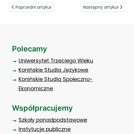
Poprzedni artykuł: Kiedyś zielarstwo, dziś fitoterapia
Następny artykuł: Media
Poprzedni artykuł
Następny artykuł
Polecamy
Uniwersytet Trzeciego Wieku
Konińskie Studia Językowe
Konińskie Studia Społeczno-
Ekonomiczne
Współpracujemy
Szkoły ponadpodstawowe
Instytucje publiczne