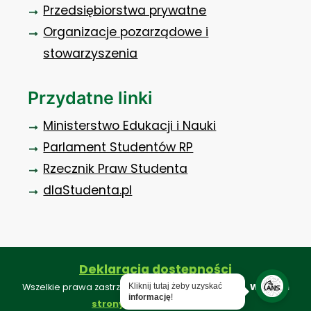
Przedsiębiorstwa prywatne
Organizacje pozarządowe i
stowarzyszenia
Przydatne linki
Ministerstwo Edukacji i Nauki
Parlament Studentów RP
Rzecznik Praw Studenta
dlaStudenta.pl
Deklaracja dostępności
Kliknij tutaj żeby uzyskać
Wszelkie prawa zastrzeżone ©. Projekt i realizacja:
Webkon
informację
!
.
strony internetowe konin