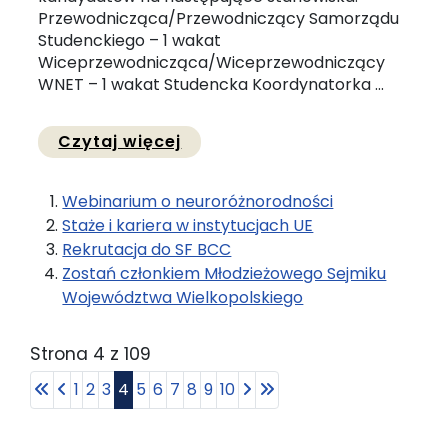
Przewodnicząca/Przewodniczący Samorządu
Studenckiego – 1 wakat
Wiceprzewodnicząca/Wiceprzewodniczący
WNET – 1 wakat Studencka Koordynatorka ...
Przejdź do pełnej zawartośc
Czytaj więcej
Webinarium o neuroróżnorodności
Staże i kariera w instytucjach UE
Rekrutacja do SF BCC
Zostań członkiem Młodzieżowego Sejmiku
Województwa Wielkopolskiego
Strona 4 z 109
1
2
3
4
5
6
7
8
9
10