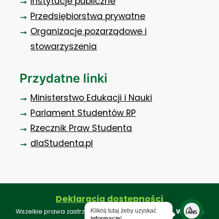
Instytucje publiczne
Przedsiębiorstwa prywatne
Organizacje pozarządowe i
stowarzyszenia
Przydatne linki
Ministerstwo Edukacji i Nauki
Parlament Studentów RP
Rzecznik Praw Studenta
dlaStudenta.pl
Deklaracja dostępności
Wszelkie prawa zastrzeżone ©. Projekt i realizacja:
Webkon
Kliknij tutaj żeby uzyskać
informację
!