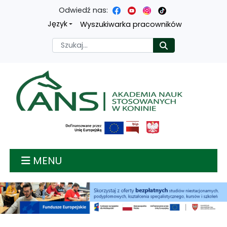
Odwiedź nas:
Przejdź
Przejdź
Przejdź
Przejdź
Język
Wyszukiwarka pracowników
do
do
do
do
Szukaj
Rozpocznij
treści
menu
wyszukiwarki
mapy
głównej
nawigacyjnego
strony
Akademia nauk stosow
MENU