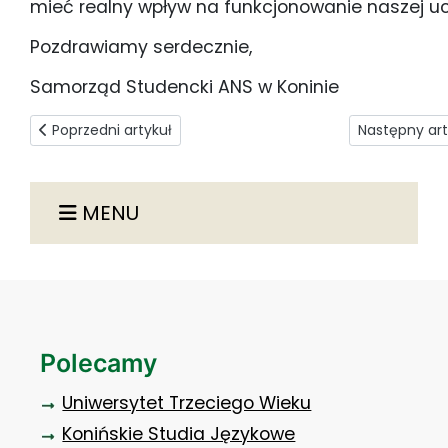
mieć realny wpływ na funkcjonowanie naszej uc
Pozdrawiamy serdecznie,
Samorząd Studencki ANS w Koninie
Poprzedni artykuł: Aktywizacja zawodowa osób bezrobotnych
Następny art
Poprzedni artykuł
Następny art
MENU
Polecamy
Uniwersytet Trzeciego Wieku
Konińskie Studia Językowe