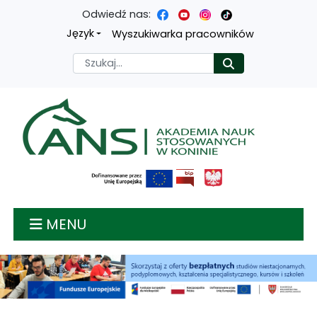
Odwiedź nas:
Przejdź
Przejdź
Przejdź
Przejdź
Język
Wyszukiwarka pracowników
do
do
do
do
Szukaj
Rozpocznij
treści
menu
wyszukiwarki
mapy
głównej
nawigacyjnego
strony
Akademia nauk stosow
MENU