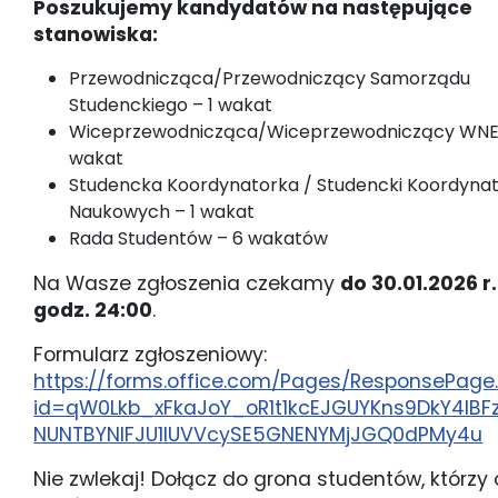
Poszukujemy kandydatów na następujące
stanowiska:
Przewodnicząca/Przewodniczący Samorządu
Studenckiego – 1 wakat
Wiceprzewodnicząca/Wiceprzewodniczący WNET
wakat
Studencka Koordynatorka / Studencki Koordynat
Naukowych – 1 wakat
Rada Studentów – 6 wakatów
Na Wasze zgłoszenia czekamy
do 30.01.2026 r
godz. 24:00
.
Formularz zgłoszeniowy:
https://forms.office.com/Pages/ResponsePage
id=qW0Lkb_xFkaJoY_oR1t1kcEJGUYKns9DkY4lBFz
NUNTBYNlFJU1lUVVcySE5GNENYMjJGQ0dPMy4u
Nie zwlekaj! Dołącz do grona studentów, którzy