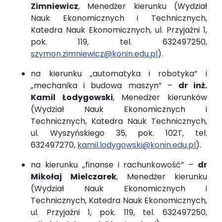
Zimniewicz
, Menedżer kierunku (Wydział
Nauk Ekonomicznych i Technicznych,
Katedra Nauk Ekonomicznych, ul. Przyjaźni 1,
pok. 119, tel. 632497250,
szymon.zimniewicz@konin.edu.pl
).
na kierunku „automatyka i robotyka” i
„mechanika i budowa maszyn” –
dr inż.
Kamil Łodygowski
, Menedżer kierunków
(Wydział Nauk Ekonomicznych i
Technicznych, Katedra Nauk Technicznych,
ul. Wyszyńskiego 35, pok. 102T, tel.
632497270,
kamil.lodygowski@konin.edu.pl
).
na kierunku „finanse i rachunkowość” –
dr
Mikołaj Mielczarek
, Menedżer kierunku
(Wydział Nauk Ekonomicznych i
Technicznych, Katedra Nauk Ekonomicznych,
ul. Przyjaźni 1, pok. 119, tel. 632497250,