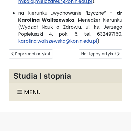
mikolaj.mielczarek@konin.edu.pl
).
na kierunku „wychowanie fizyczne” –
dr
Karolina Waliszewska
, Menedżer kierunku
(Wydział Nauk o Zdrowiu, ul. ks. Jerzego
Popiełuszki 4, pok. 5, tel. 632497150,
karolina.waliszewska@konin.edu.pl
)
Poprzedni artykuł: Opłata za procedurę potwierdzenia efe
Następny artykuł: Złoż
Poprzedni artykuł
Następny artykuł
Studia I stopnia
MENU