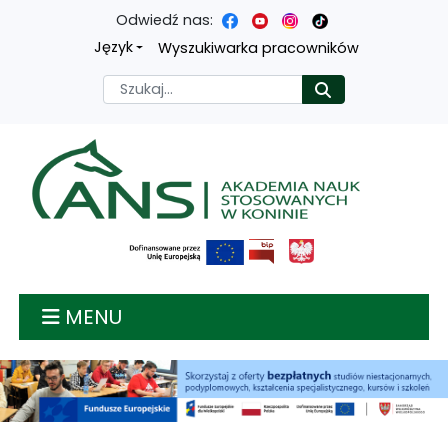
Odwiedź nas:
Przejdź
Przejdź
Przejdź
Przejdź
Język
Wyszukiwarka pracowników
do
do
do
do
Szukaj
Rozpocznij
treści
menu
wyszukiwarki
mapy
głównej
nawigacyjnego
strony
Akademia nauk stosow
MENU