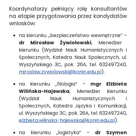
Koordynatorzy pełniący rolę konsultantów
na etapie przygotowania przez kandydatów
wniosków:
na kierunku „bezpieczeństwo wewnętrzne” –
dr Mirosław Żywiołowski
, Menedżer
kierunku (Wydział Nauk Humanistycznych i
Społecznych, Katedra Nauk Społecznych, ul.
Wyszyńskiego 3C, pok. 26A, tel. 632497240,
miroslaw.zywiolowski@konin.edu.pl
).
na kierunku „filologia” –
mgr Elżbieta
Wilińska-Hajewska
, Menedżer kierunku
(Wydział Nauk Humanistycznych i
Społecznych, Katedra Języka i Komunikacji,
ul. Wyszyńskiego 3C, pok. 26A, tel. 632497240,
elzbieta.wilinska-hajewska@konin.edu.pl
).
na kierunku „logistyka” –
dr Szymon