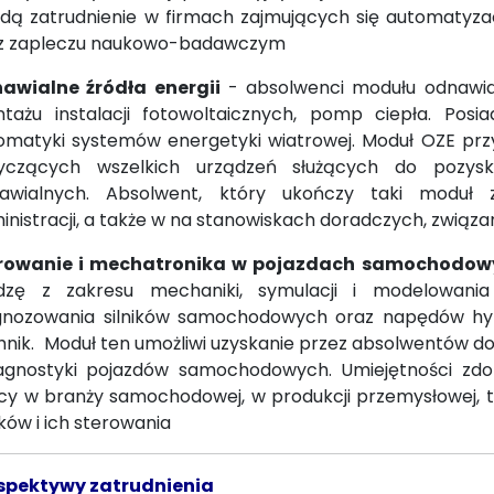
jdą zatrudnienie w firmach zajmujących się automatyz
z zapleczu naukowo-badawczym
awialne źródła energii
- absolwenci modułu odnawialn
tażu instalacji fotowoltaicznych, pomp ciepła. Posi
omatyki systemów energetyki wiatrowej. Moduł OZE prz
yczących wszelkich urządzeń służących do pozysk
awialnych. Absolwent, który ukończy taki moduł zn
inistracji, a także w na stanowiskach doradczych, związ
rowanie i mechatronika w pojazdach samochodow
dzę z zakresu mechaniki, symulacji i modelowania
gnozowania silników samochodowych oraz napędów h
hnik. Moduł ten umożliwi uzyskanie przez absolwentów d
iagnostyki pojazdów samochodowych. Umiejętności zd
cy w branży samochodowej, w produkcji przemysłowej, 
ików i ich sterowania
spektywy zatrudnienia