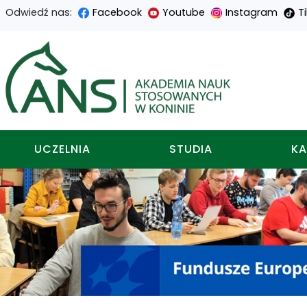
Odwiedź nas:
Facebook
Youtube
Instagram
T
Przejdź
Przejdź
Przejdź
Przejdź
do
do
do
do
Akademia nauk stosowa
treści
menu
wyszukiwarki
mapy
głównej
nawigacyjnego
strony
UCZELNIA
STUDIA
KA