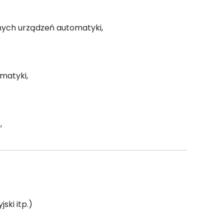
nych urządzeń automatyki,
omatyki,
,
jski itp.)