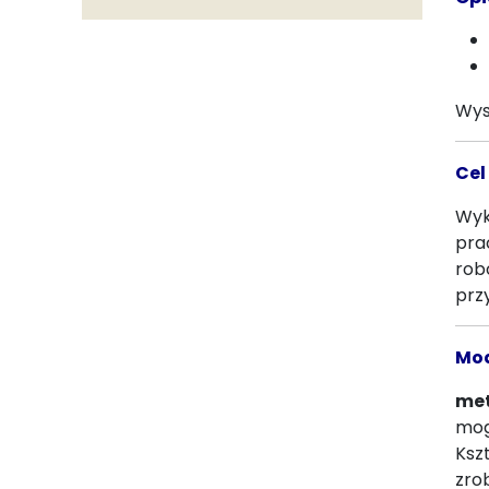
Wys
Cel
Wyk
pra
rob
prz
Mo
met
mog
Ksz
zro