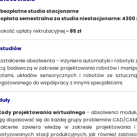
bezpłatne studia stacjonarne
opłata semestralna za studia niestacjonarne: 4300 
okość opłaty rekrutacyjnej
- 85 zł
 studiów
ształcenie absolwenta – inżyniera automatyki i robotyki 
cą badawczą w zakresie projektowania robotów i manipu
otami, układów sensorycznych i robotów ze sztuczną
ygotowanego do współpracy z innymi specjalistami.
duły
ody projektowania wirtualnego
- absolwenci modułu
ą dopasować się do każdej grupy problemów CAD/CAM, j
tałcenie zawiera wiedzę w zakresie projektowania 
botyzowanych stacji produkcyjnych, jak również zastoso