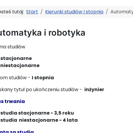
esteś tutaj:
Start
Kierunki studiów I stopnia
Automaty
tomatyka i robotyka
ma studiów
stacjonarne
niestacjonarne
iom studiów -
I stopnia
skany tytuł po ukończeniu studiów -
inżynier
s trwania
studia stacjonarne - 3,5 roku
studia niestacjonarne - 4 lata
ata za studia