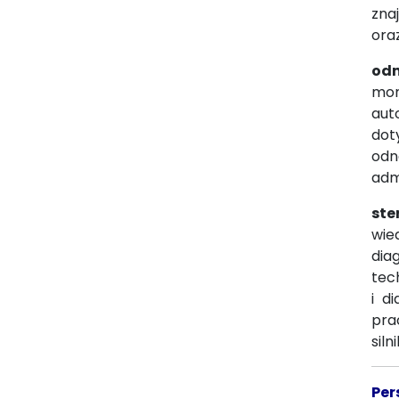
zna
ora
odn
mon
aut
dot
odn
adm
ste
wie
dia
tec
i d
pra
siln
Per