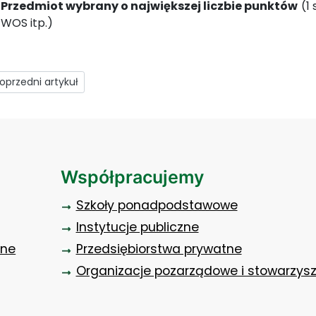
Przedmiot wybrany o największej liczbie punktów
(1 
WOS itp.)
rzedni artykuł: Kontakt
oprzedni artykuł
Współpracujemy
Szkoły ponadpodstawowe
Instytucje publiczne
zne
Przedsiębiorstwa prywatne
Organizacje pozarządowe i stowarzys