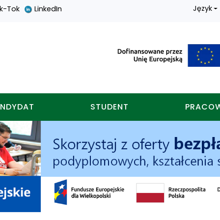
Język
ik-Tok
LinkedIn
nych w koninie
NDYDAT
STUDENT
PRACO