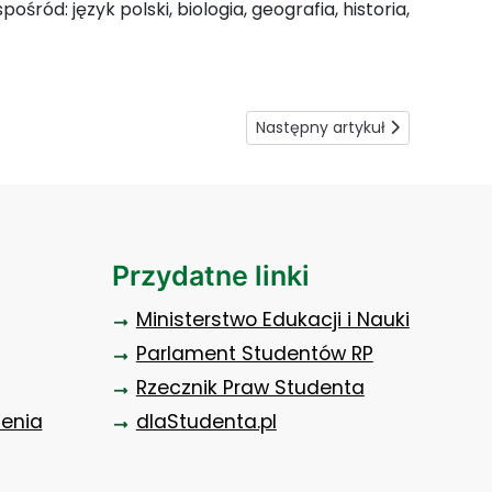
spośród: język polski, biologia, geografia, historia,
Następny artykuł: Kierunki stud
Następny artykuł
Przydatne linki
Ministerstwo Edukacji i Nauki
Parlament Studentów RP
Rzecznik Praw Studenta
zenia
dlaStudenta.pl