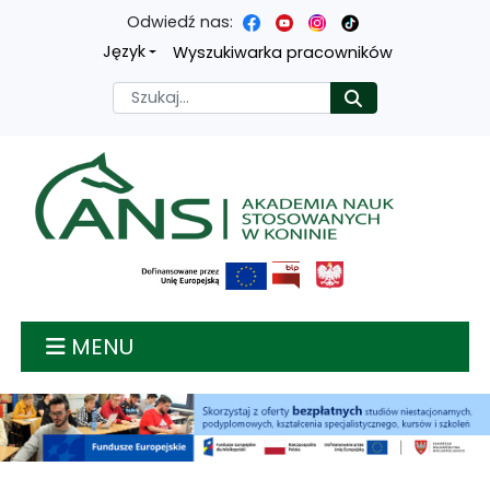
Odwiedź nas:
Przejdź
Przejdź
Przejdź
Przejdź
Język
Wyszukiwarka pracowników
do
do
do
do
Szukaj
Rozpocznij
treści
menu
wyszukiwarki
mapy
głównej
nawigacyjnego
strony
Akademia nauk stosow
MENU