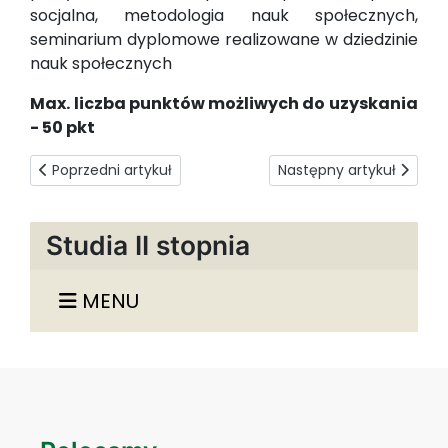
socjalna, metodologia nauk społecznych,
seminarium dyplomowe realizowane w dziedzinie
nauk społecznych
Max. liczba punktów możliwych do uzyskania
- 50 pkt
Poprzedni artykuł: Jakie studia są dla mnie najlepsze?
Następny artykuł: Zarządz
Poprzedni artykuł
Następny artykuł
Studia II stopnia
MENU