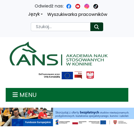
Odwiedź nas:
Przejdź
Przejdź
Przejdź
Przejdź
Język
Wyszukiwarka pracowników
do
do
do
do
Szukaj
Rozpocznij
treści
menu
wyszukiwarki
mapy
głównej
nawigacyjnego
strony
Akademia nauk stosow
MENU