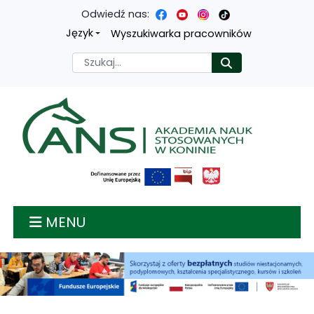
Odwiedź nas:
Przejdź
Przejdź
Przejdź
Przejdź
Język
Wyszukiwarka pracowników
do
do
do
do
Szukaj
Rozpocznij
treści
menu
wyszukiwarki
mapy
głównej
nawigacyjnego
strony
Akademia nauk stosow
MENU