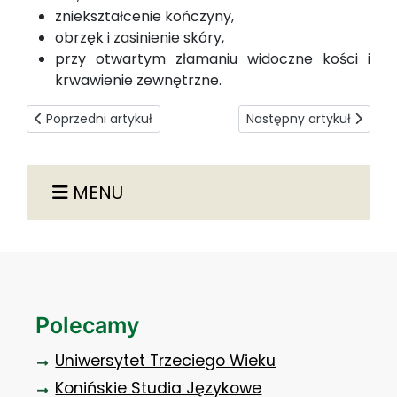
zniekształcenie kończyny,
obrzęk i zasinienie skóry,
przy otwartym złamaniu widoczne kości i
krwawienie zewnętrzne.
Poprzedni artykuł: SKRĘCENIE
Następny artykuł: URA
Poprzedni artykuł
Następny artykuł
MENU
Polecamy
Uniwersytet Trzeciego Wieku
Konińskie Studia Językowe