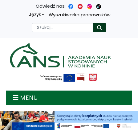
Odwiedź nas:
Przejdź
Przejdź
Przejdź
Przejdź
Język
Wyszukiwarka pracowników
do
do
do
do
Szukaj
Rozpocznij
treści
menu
wyszukiwarki
mapy
głównej
nawigacyjnego
strony
Akademia nauk stosow
MENU