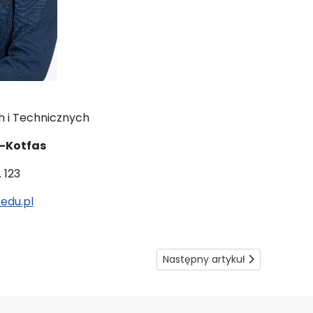
 i Technicznych
-Kotfas
. 123
edu.pl
Następny artykuł: O wydziale
Następny artykuł