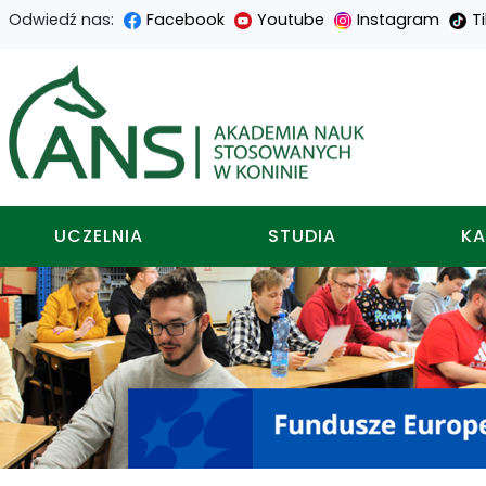
Odwiedź nas:
Facebook
Youtube
Instagram
T
Przejdź
Przejdź
Przejdź
Przejdź
do
do
do
do
Akademia nauk stosowa
treści
menu
wyszukiwarki
mapy
głównej
nawigacyjnego
strony
UCZELNIA
STUDIA
KA