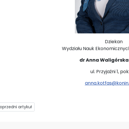
Dziekan
Wydziału Nauk Ekonomicznych
dr Anna Waligórska
ul. Przyjaźni 1, pok
anna.kotfas@konin.
rzedni artykuł: Kontakt
oprzedni artykuł