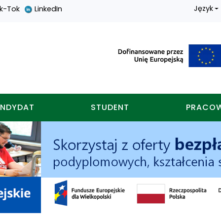
Język
ik-Tok
LinkedIn
nych w koninie
NDYDAT
STUDENT
PRACO