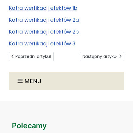
Katra werfikacji efektów 1b
Katra werfikacji efektów 2a
Katra werfikacji efektów 2b
Katra werfikacji efektów 3
Poprzedni artykuł: Instytucje współpracujące
Następny artykuł: Plany 
Poprzedni artykuł
Następny artykuł
MENU
Polecamy