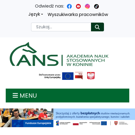
Odwiedź nas:
Przejdź
Przejdź
Przejdź
Przejdź
Język
Wyszukiwarka pracowników
do
do
do
do
Szukaj
Rozpocznij
treści
menu
wyszukiwarki
mapy
głównej
nawigacyjnego
strony
Akademia nauk stosow
MENU