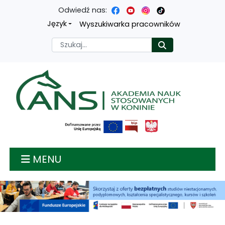
Odwiedź nas:
Przejdź
Przejdź
Przejdź
Przejdź
Język
Wyszukiwarka pracowników
do
do
do
do
Szukaj
Rozpocznij
treści
menu
wyszukiwarki
mapy
głównej
nawigacyjnego
strony
Akademia nauk stosow
MENU