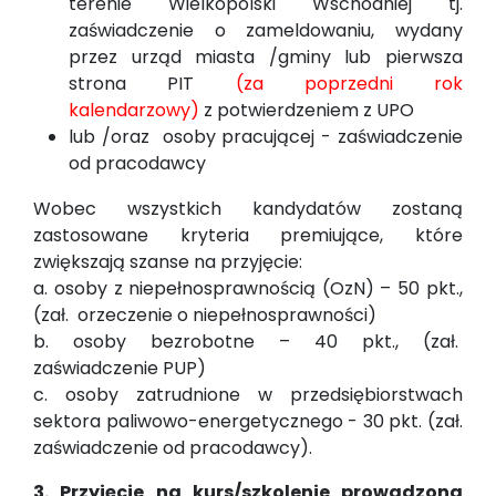
terenie Wielkopolski Wschodniej tj.
zaświadczenie o zameldowaniu, wydany
przez urząd miasta /gminy lub pierwsza
strona PIT
(za poprzedni rok
kalendarzowy)
z potwierdzeniem z UPO
lub /oraz osoby pracującej - zaświadczenie
od pracodawcy
Wobec wszystkich kandydatów zostaną
zastosowane kryteria premiujące, które
zwiększają szanse na przyjęcie:
a. osoby z niepełnosprawnością (OzN) – 50 pkt.,
(zał. orzeczenie o niepełnosprawności)
b. osoby bezrobotne – 40 pkt., (zał.
zaświadczenie PUP)
c. osoby zatrudnione w przedsiębiorstwach
sektora paliwowo-energetycznego - 30 pkt. (zał.
zaświadczenie od pracodawcy).
3. Przyjęcie na kurs/szkolenie prowadzona