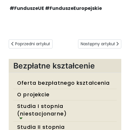
#FunduszeUE #FunduszeEuropejskie
Poprzedni artykuł: Język chiński
Następny artykuł: Anali
Poprzedni artykuł
Następny artykuł
Bezpłatne kształcenie
Oferta bezpłatnego kształcenia
O projekcie
Studia I stopnia
(niestacjonarne)
Studia II stopnia