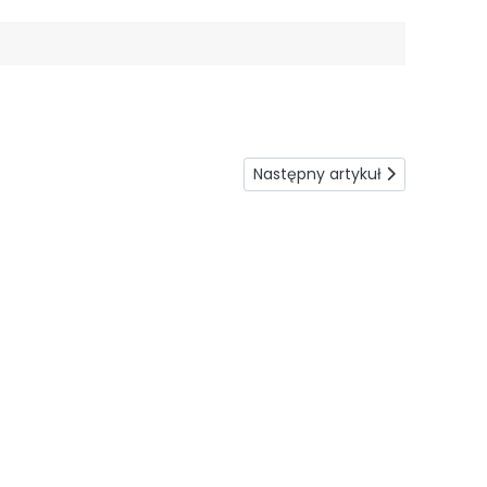
Następny artykuł: Instalacja po
Następny artykuł