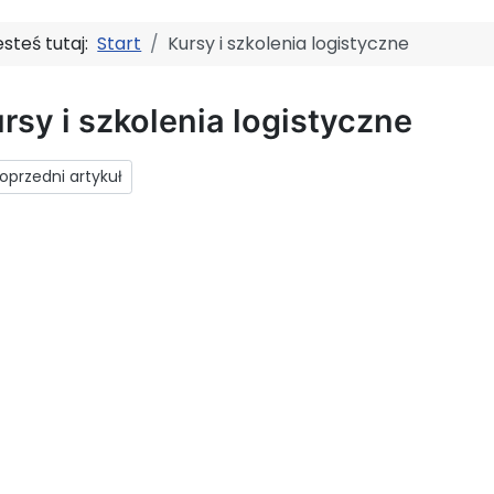
esteś tutaj:
Start
Kursy i szkolenia logistyczne
rsy i szkolenia logistyczne
rzedni artykuł: Magazynowanie
oprzedni artykuł