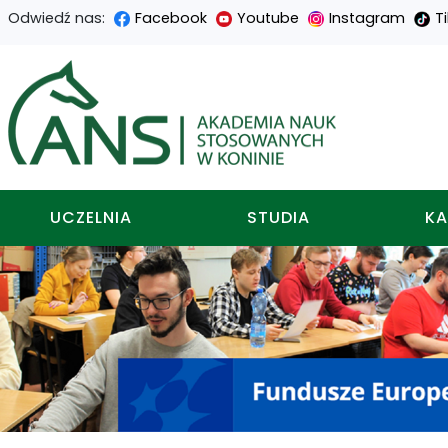
Odwiedź nas:
Facebook
Youtube
Instagram
T
Przejdź
Przejdź
Przejdź
Przejdź
do
do
do
do
Akademia nauk stosowa
treści
menu
wyszukiwarki
mapy
głównej
nawigacyjnego
strony
UCZELNIA
STUDIA
KA