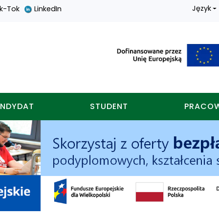
Język
ik-Tok
LinkedIn
nych w koninie
NDYDAT
STUDENT
PRACO