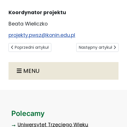
Koordynator projektu
Beata Wieliczko
projekty.pwsz@konin.edu.pl
Poprzedni artykuł: Harmonogram realizacji projektu
Następny artykuł: Aktual
Poprzedni artykuł
Następny artykuł
MENU
Polecamy
Uniwersytet Trzeciego Wieku