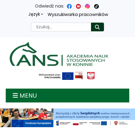
Odwiedź nas:
Przejdź
Przejdź
Przejdź
Przejdź
Język
Wyszukiwarka pracowników
do
do
do
do
Szukaj
Rozpocznij
treści
menu
wyszukiwarki
mapy
głównej
nawigacyjnego
strony
Akademia nauk stosow
MENU