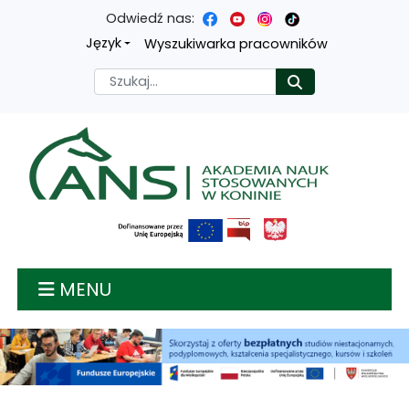
Odwiedź nas:
Przejdź
Przejdź
Przejdź
Przejdź
Język
Wyszukiwarka pracowników
do
do
do
do
Szukaj
Rozpocznij
treści
menu
wyszukiwarki
mapy
głównej
nawigacyjnego
strony
Akademia nauk stosow
MENU