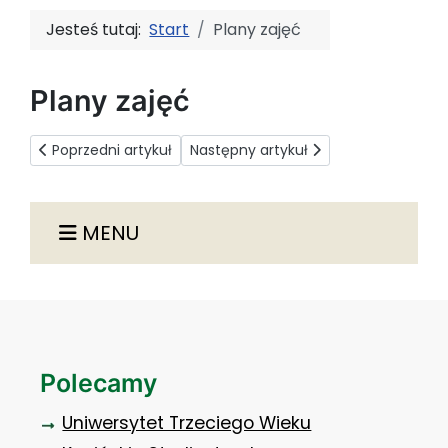
Jesteś tutaj:
Start
Plany zajęć
Plany zajęć
Poprzedni artykuł: Komunikaty
Następny artykuł: Kadra dydaktyczn
Poprzedni artykuł
Następny artykuł
MENU
Polecamy
Uniwersytet Trzeciego Wieku