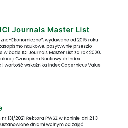
jdź do pełnej zawartości artykułu: Przede wszyst
ICI Journals Master List
eczno-Ekonomiczne”, wydawane od 2015 roku
zasopismo naukowe, pozytywnie przeszło
 w bazie ICI Journals Master List za rok 2020.
waluacji Czasopism Naukowych Index
al, wartość wskaźnika Index Copernicus Value
jdź do pełnej zawartości artykułu: KSSE w bazie I
e
nr 131/2021 Rektora PWSZ w Koninie, dni 2 i 3
ły ustanowione dniami wolnym od zajęć