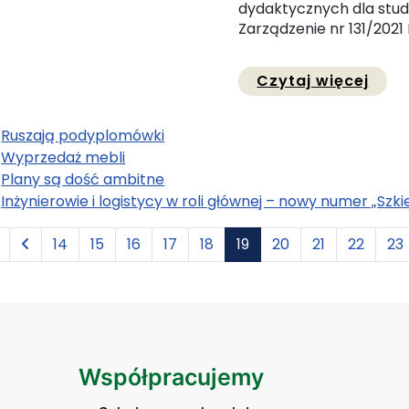
dydaktycznych dla stud
Zarządzenie nr 131/2021 
Prze
Czytaj więcej
Ruszają podyplomówki
Wyprzedaż mebli
Plany są dość ambitne
Inżynierowie i logistycy w roli głównej – nowy numer „Szki
14
15
16
17
18
19
20
21
22
23
Współpracujemy