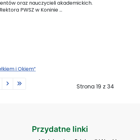
entów oraz nauczycieli akademickich.
Rektora PWSZ w Koninie ...
jdź do pełnej zawartości artykułu: Dni Rektorskie
ełkiem i Okiem”
Strona 19 z 34
Przydatne linki