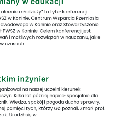
miany w edukacji
tałcenie młodzieży” to tytuł konferencji
WSZ w Koninie, Centrum Wsparcia Rzemiosła
 Zawodowego w Koninie oraz Stowarzyszenie
ł PWSZ w Koninie. Celem konferencji jest
wań i możliwych rozwiązań w nauczaniu, jakie
w czasach ...
jdź do pełnej zawartości artykułu: Pandemia a z
kim inżynier
ganizował na naszej uczelni kierunek
yn. Kilka lat później napisał specjalnie dla
ik. Wiedza, spokój i pogoda ducha sprawiły,
ej pamięci tych, którzy Go poznali. Zmarł prof.
k. Urodził się w ...