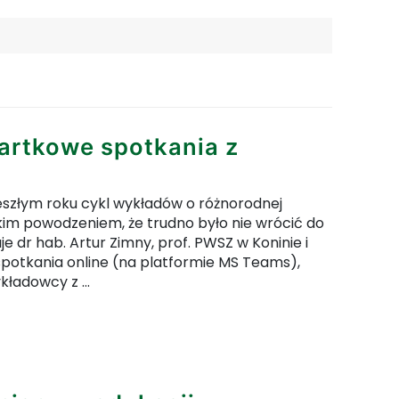
artkowe spotkania z
szłym roku cykl wykładów o różnorodnej
kim powodzeniem, że trudno było nie wrócić do
e dr hab. Artur Zimny, prof. PWSZ w Koninie i
spotkania online (na platformie MS Teams),
kładowcy z ...
jdź do pełnej zawartości artykułu: Wracają „Czw