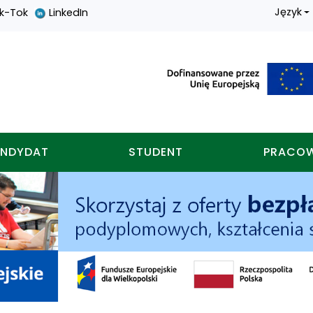
Język
ik-Tok
LinkedIn
nych w koninie
NDYDAT
STUDENT
PRACO