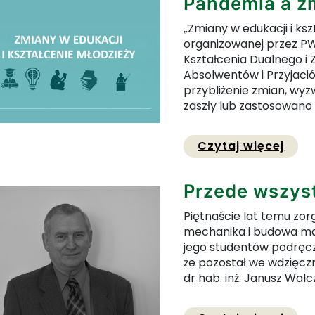
Pandemia a z
„Zmiany w edukacji i ksz
organizowanej przez P
Kształcenia Dualnego i
Absolwentów i Przyjació
przybliżenie zmian, wyz
zaszły lub zastosowano 
Prze
Czytaj więcej
Przede wszyst
Piętnaście lat temu zor
mechanika i budowa masz
jego studentów podręczn
że pozostał we wdzięczn
dr hab. inż. Janusz Walcza