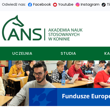
Odwiedź nas:
Facebook
Youtube
Instagram
T
Przejdź
Przejdź
Przejdź
Przejdź
do
do
do
do
Akademia nauk stosowa
treści
menu
wyszukiwarki
mapy
głównej
nawigacyjnego
strony
UCZELNIA
STUDIA
KA