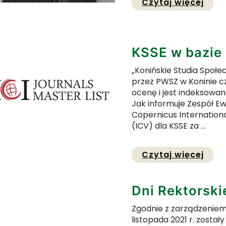
Prze
Czytaj więcej
KSSE w bazie 
„Konińskie Studia Społ
przez PWSZ w Koninie c
ocenę i jest indeksowane
Jak informuje Zespół E
Copernicus Internation
(ICV) dla KSSE za ...
Prze
Czytaj więcej
Dni Rektorski
Zgodnie z zarządzeniem 
listopada 2021 r. zosta