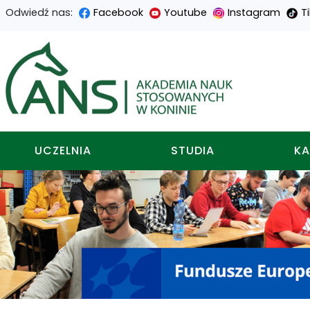
Odwiedź nas:
Facebook
Youtube
Instagram
T
Przejdź
Przejdź
Przejdź
Przejdź
do
do
do
do
Akademia nauk stosowa
treści
menu
wyszukiwarki
mapy
głównej
nawigacyjnego
strony
UCZELNIA
STUDIA
KA