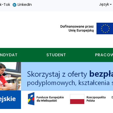
Język
ik-Tok
LinkedIn
nych w koninie
NDYDAT
STUDENT
PRACO