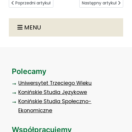
Poprzedni artykuł: Wystawa „Rzeczpospolita Ubezpieczonyc
Następny artykuł: Dla l
Poprzedni artykuł
Następny artykuł
MENU
Polecamy
Uniwersytet Trzeciego Wieku
Konińskie Studia Językowe
Konińskie Studia Społeczno-
Ekonomiczne
Współpracujemy