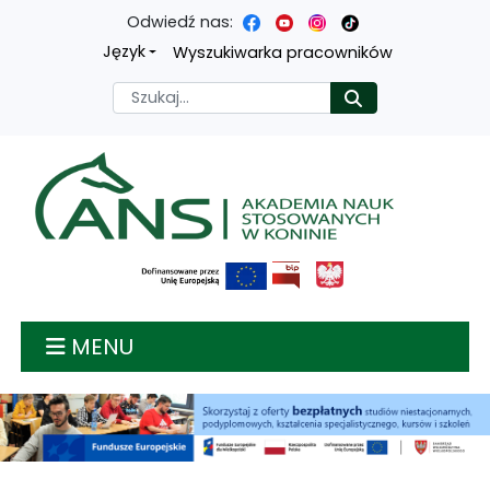
Odwiedź nas:
Przejdź
Przejdź
Przejdź
Przejdź
Język
Wyszukiwarka pracowników
do
do
do
do
Szukaj
Rozpocznij
treści
menu
wyszukiwarki
mapy
głównej
nawigacyjnego
strony
Akademia nauk stosow
MENU