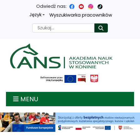
Odwiedź nas:
Przejdź
Przejdź
Przejdź
Przejdź
Język
Wyszukiwarka pracowników
do
do
do
do
Szukaj
Rozpocznij
treści
menu
wyszukiwarki
mapy
głównej
nawigacyjnego
strony
Akademia nauk stosow
MENU