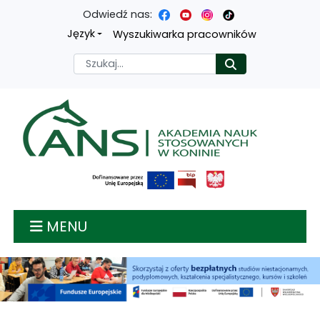
Odwiedź nas:
Przejdź
Przejdź
Przejdź
Przejdź
Język
Wyszukiwarka pracowników
do
do
do
do
Szukaj
Rozpocznij
treści
menu
wyszukiwarki
mapy
głównej
nawigacyjnego
strony
Akademia nauk stosow
MENU