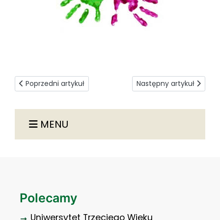
Poprzedni artykuł: Discrimination and unequal treatment
Następny artykuł: ECTS
Poprzedni artykuł
Następny artykuł
MENU
Polecamy
Uniwersytet Trzeciego Wieku