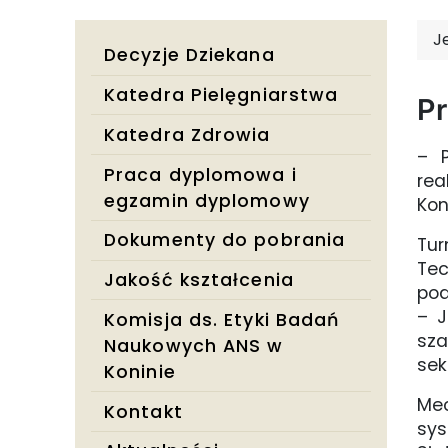
J
Decyzje Dziekana
Katedra Pielęgniarstwa
Pr
Katedra Zdrowia
– P
Praca dyplomowa i
rea
egzamin dyplomowy
Kon
Dokumenty do pobrania
Tu
Tec
Jakość kształcenia
pod
– J
Komisja ds. Etyki Badań
sza
Naukowych ANS w
sek
Koninie
Mec
Kontakt
sys