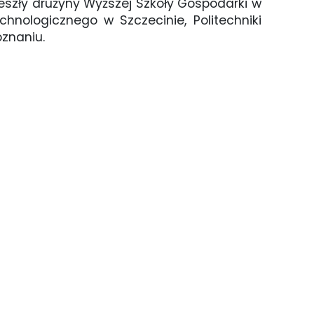
 weszły drużyny Wyższej Szkoły Gospodarki w
nologicznego w Szczecinie, Politechniki
oznaniu.
siatkowa (2)