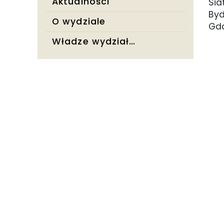
Aktualności
Sia
Byd
O wydziale
Gda
Władze wydziału
pi