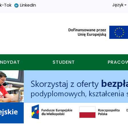
Język
ik-Tok
LinkedIn
nych w koninie
NDYDAT
STUDENT
PRACO