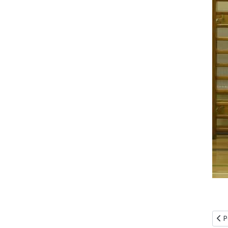
Pop
P