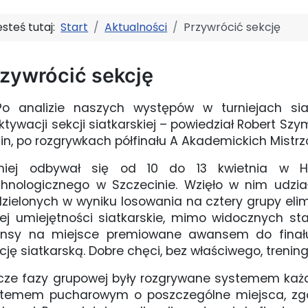
esteś tutaj:
Start
Aktualności
Przywrócić sekcję
zywrócić sekcję
o analizie naszych występów w turniejach sia
ktywacji sekcji siatkarskiej – powiedział Robert S
in, po rozgrywkach półfinału A Akademickich Mistrzo
rniej odbywał się od 10 do 13 kwietnia w Ha
hnologicznego w Szczecinie. Wzięło w nim udział 
zielonych w wyniku losowania na cztery grupy elim
ej umiejętności siatkarskie, mimo widocznych sta
nsy na miejsce premiowane awansem do finału.
cję siatkarską. Dobre chęci, bez właściwego, trenin
ze fazy grupowej były rozgrywane systemem każdy
temem pucharowym o poszczególne miejsca, zgodn