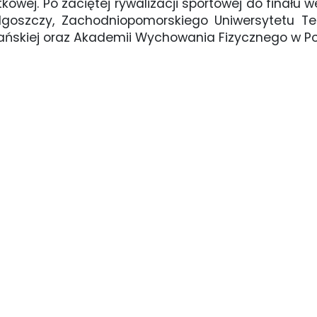
tkowej. Po zaciętej rywalizacji sportowej do finału
goszczy, Zachodniopomorskiego Uniwersytetu Tech
ńskiej oraz Akademii Wychowania Fizycznego w P
łka siatkowa (1)
piłka 