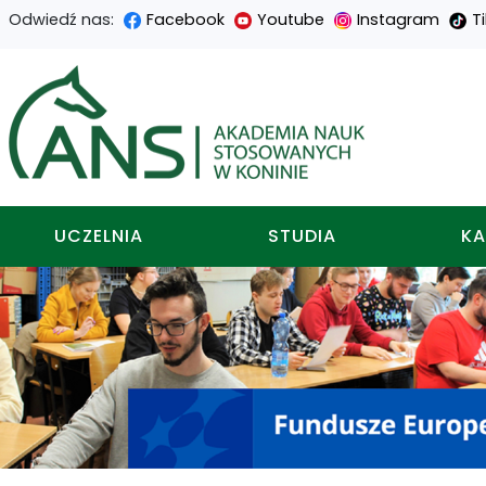
Odwiedź nas:
Facebook
Youtube
Instagram
T
Przejdź
Przejdź
Przejdź
Przejdź
do
do
do
do
Akademia nauk stosowa
treści
menu
wyszukiwarki
mapy
głównej
nawigacyjnego
strony
UCZELNIA
STUDIA
KA