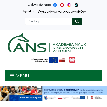
Odwiedź nas:
Przejdź
Przejdź
Przejdź
Przejdź
Język
Wyszukiwarka pracowników
do
do
do
do
Szukaj
Rozpocznij
treści
menu
wyszukiwarki
mapy
głównej
nawigacyjnego
strony
Akademia nauk stosow
MENU