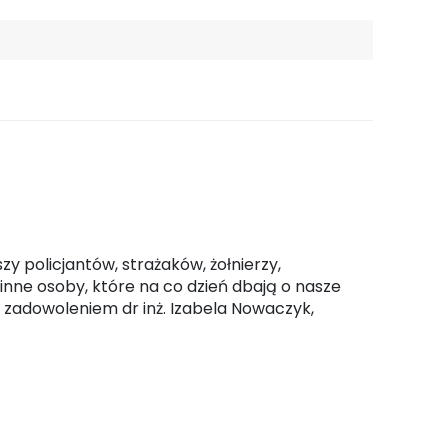
zy policjantów, strażaków, żołnierzy,
nne osoby, które na co dzień dbają o nasze
 zadowoleniem dr inż. Izabela Nowaczyk,
 artykułu: Praktyczne w stu procentach