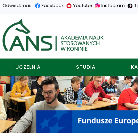
Odwiedź nas:
Facebook
Youtube
Instagram
T
Przejdź
Przejdź
Przejdź
Przejdź
do
do
do
do
Akademia nauk stosowa
treści
menu
wyszukiwarki
mapy
głównej
nawigacyjnego
strony
UCZELNIA
STUDIA
KA