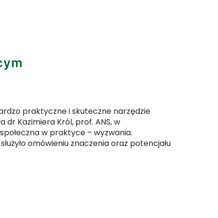
 artykułu: Wręczenie wyróżnień Rektora 2025/20
ącym
bardzo praktyczne i skuteczne narzędzie
dr Kazimiera Król, prof. ANS, w
społeczna w praktyce – wyzwania.
 służyło omówieniu znaczenia oraz potencjału
 artykułu: Z misją pomagania potrzebującym