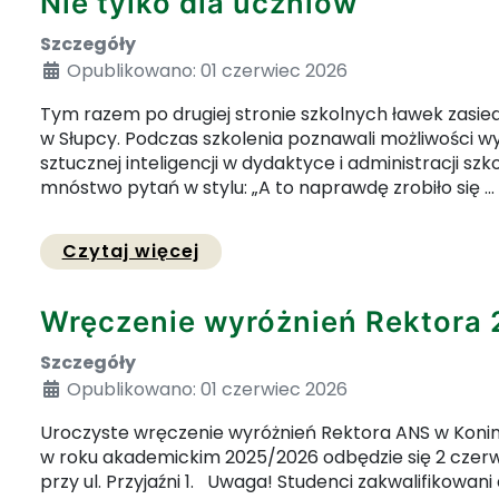
Nie tylko dla uczniów
Szczegóły
Opublikowano: 01 czerwiec 2026
Tym razem po drugiej stronie szkolnych ławek zasied
w Słupcy. Podczas szkolenia poznawali możliwości 
sztucznej inteligencji w dydaktyce i administracji szk
mnóstwo pytań w stylu: „A to naprawdę zrobiło się ...
Przejdź do pełnej zawartości 
Czytaj więcej
Wręczenie wyróżnień Rektora
Szczegóły
Opublikowano: 01 czerwiec 2026
Uroczyste wręczenie wyróżnień Rektora ANS w Konini
w roku akademickim 2025/2026 odbędzie się 2 czerwca
przy ul. Przyjaźni 1. Uwaga! Studenci zakwalifikowan