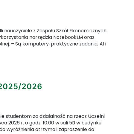
li nauczyciele z Zespołu Szkół Ekonomicznych
wykorzystania narzędzia NotebookLM oraz
olnej. – Są komputery, praktyczne zadania, AI i
artykułu: Nie tylko dla uczniów
 2025/2026
e studentom za działalność na rzecz Uczelni
 2026 r. o godz. 10:00 w sali 5B w budynku
i do wyróżnienia otrzymali zaproszenie do