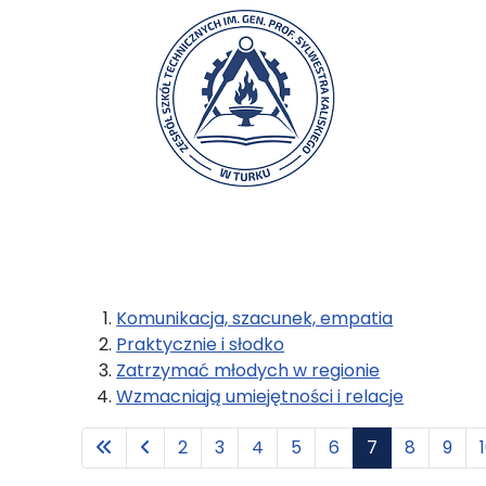
Komunikacja, szacunek, empatia
Praktycznie i słodko
Zatrzymać młodych w regionie
Wzmacniają umiejętności i relacje
2
3
4
5
6
7
8
9