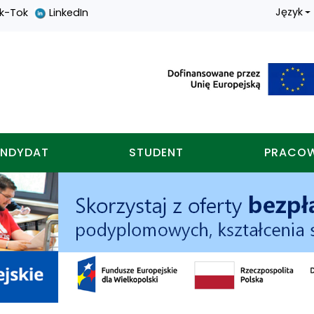
Język
ik-Tok
LinkedIn
nych w koninie
NDYDAT
STUDENT
PRACO