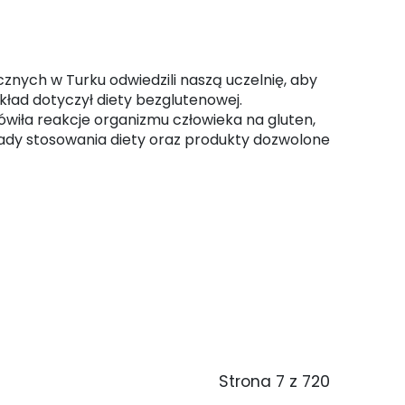
cznych w Turku odwiedzili naszą uczelnię, aby
kład dotyczył diety bezglutenowej.
ła reakcje organizmu człowieka na gluten,
zasady stosowania diety oraz produkty dozwolone
 artykułu: Jeść trzeba z głową
Strona 7 z 720