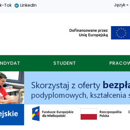
Język
ik-Tok
LinkedIn
nych w koninie
NDYDAT
STUDENT
PRACO