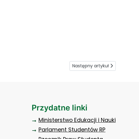
Następny artykuł: Spotkanie 
Następny artykuł
Przydatne linki
Ministerstwo Edukacji i Nauki
Parlament Studentów RP