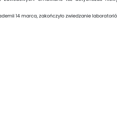
.
Akademii 14 marca, zakończyło zwiedzanie laboratori
kadra techniczna ZWPUZ w Koninie