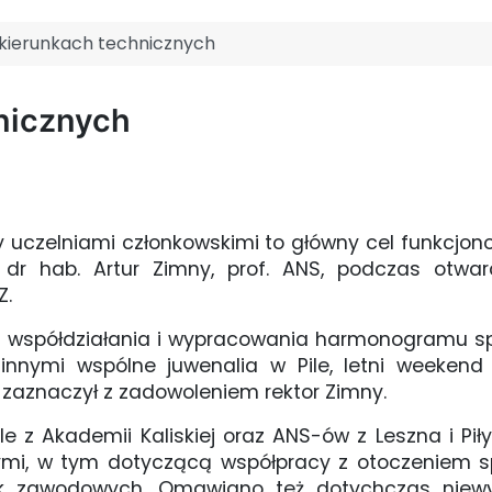
kierunkach technicznych
nicznych
y uczelniami członkowskimi to główny cel funkcjon
 dr hab. Artur Zimny, prof. ANS, podczas otwa
Z.
ez współdziałania i wypracowania harmonogramu sp
nnymi wspólne juwenalia w Pile, letni weekend
– zaznaczył z zadowoleniem rektor Zimny.
e z Akademii Kaliskiej oraz ANS-ów z Leszna i Pił
nymi, w tym dotyczącą współpracy z otoczeniem
yk zawodowych. Omawiano też dotychczas niewyk