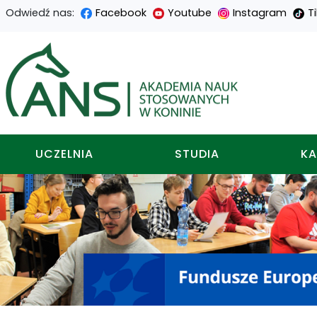
Odwiedź nas:
Facebook
Youtube
Instagram
T
Przejdź
Przejdź
Przejdź
Przejdź
do
do
do
do
Akademia nauk stosowa
treści
menu
wyszukiwarki
mapy
głównej
nawigacyjnego
strony
UCZELNIA
STUDIA
KA