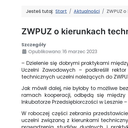
Jesteś tutaj:
Start
Aktualności
ZWPUZ o 
ZWPUZ o kierunkach tech
Szczegóły
Opublikowano: 16 marzec 2023
– Dzielenie się dobrymi praktykami międz
Uczelni Zawodowych – podkreślił rektor
technicznych uczelni należących do ZWPU
Jak mówił dalej, nie byłoby to możliwe b
ramach kooperacji, odbędą się między i
Inkubatorze Przedsiębiorczości w Lesznie 
W roboczej części zebrania przedstawiciel
uczelni związaną z kierunkami technicz
prowadzenia studiów dualnych i prakt