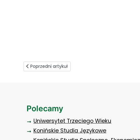
slajd powitalny kadry technicznej
Poprzedni artykuł: O profilaktyce w hufcu
Poprzedni artykuł
Polecamy
Uniwersytet Trzeciego Wieku
Konińskie Studia Językowe