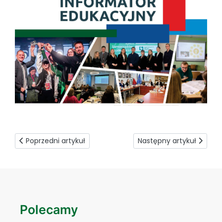
Poprzedni artykuł: Kultura i codzienność w Państwie Środka
Następny artykuł: Zajęci
Poprzedni artykuł
Następny artykuł
Polecamy