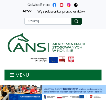
Odwiedź nas:
Przejdź
Przejdź
Przejdź
Przejdź
Język
Wyszukiwarka pracowników
do
do
do
do
Szukaj
Rozpocznij
treści
menu
wyszukiwarki
mapy
głównej
nawigacyjnego
strony
Akademia nauk stosow
MENU