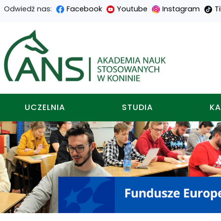
Odwiedź nas:
Facebook
Youtube
Instagram
T
Przejdź
Przejdź
Przejdź
Przejdź
do
do
do
do
Akademia nauk stosowa
treści
menu
wyszukiwarki
mapy
głównej
nawigacyjnego
strony
UCZELNIA
STUDIA
KA