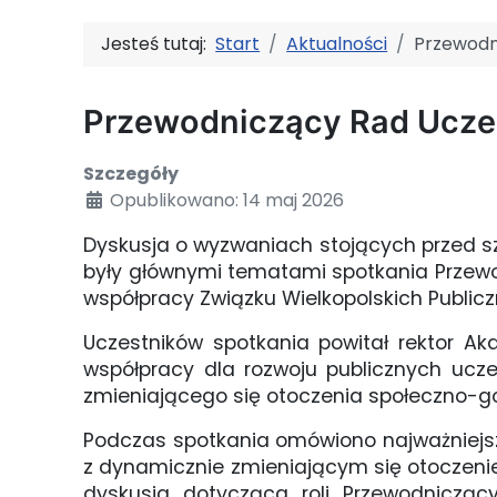
Jesteś tutaj:
Start
Aktualności
Przewodn
Przewodniczący Rad Uczel
Szczegóły
Opublikowano: 14 maj 2026
Dyskusja o wyzwaniach stojących przed s
były głównymi tematami spotkania Przewo
współpracy Związku Wielkopolskich Public
Uczestników spotkania powitał rektor Ak
współpracy dla rozwoju publicznych uc
zmieniającego się otoczenia społeczno-
Podczas spotkania omówiono najważniejsz
z dynamicznie zmieniającym się otoczen
dyskusja dotycząca roli Przewodnicząc