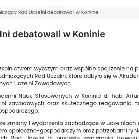
iczący Rad Uczelni debatowali w Koninie
ni debatowali w Koninie
zkolnictwem wyższym oraz wspólne spojrzenie na p
dniczących Rad Uczelni, które odbyło się w Akad
znych Uczelni Zawodowych.
ademii Nauk Stosowanych w Koninie dr hab. Artur
zelni zawodowych oraz skutecznego reagowania n
gospodarczego.
e zmiany i wydarzenia zachodzące w uczelniach 
iem społeczno-gospodarczym oraz potrzebami rynk
ych Rad Uczelni w procesie wspierania rozwoju 