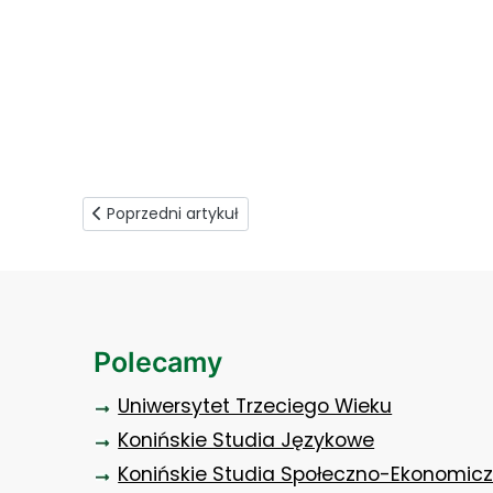
spotkanie przewodniczacych rad uczelni (1)
Poprzedni artykuł: O sprzedaży w sieci w ekonomiku
Poprzedni artykuł
Polecamy
Uniwersytet Trzeciego Wieku
Konińskie Studia Językowe
Konińskie Studia Społeczno-Ekonomic