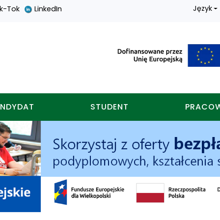
Język
ik-Tok
LinkedIn
nych w koninie
NDYDAT
STUDENT
PRACO