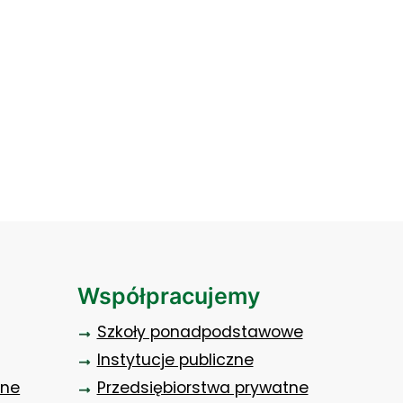
spotkanie przewodniczacych rad uczelni (13)
Współpracujemy
Szkoły ponadpodstawowe
Instytucje publiczne
zne
Przedsiębiorstwa prywatne