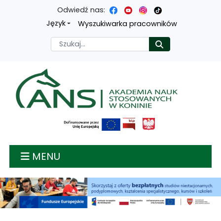
Odwiedź nas:
Przejdź
Przejdź
Przejdź
Przejdź
Język
Wyszukiwarka pracowników
do
do
do
do
Szukaj
Rozpocznij
treści
menu
wyszukiwarki
mapy
głównej
nawigacyjnego
strony
Akademia nauk stosow
MENU