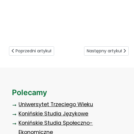
Praktyczny wymiar kształcenia 3
Poprzedni artykuł: Rzeczywistość ferworu pracy
Następny artykuł: Fo
Poprzedni artykuł
Następny artykuł
Polecamy
Uniwersytet Trzeciego Wieku
Konińskie Studia Językowe
Konińskie Studia Społeczno-
Ekonomiczne