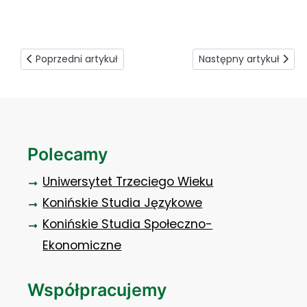
Pielęgniarskie spotkanie pokoleń (15)
Poprzedni artykuł: Nowe sprzęty już czekają
Następny artykuł: Od 
Poprzedni artykuł
Następny artykuł
Polecamy
Uniwersytet Trzeciego Wieku
Konińskie Studia Językowe
Konińskie Studia Społeczno-
Ekonomiczne
Współpracujemy