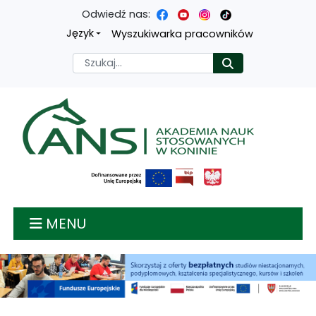
Odwiedź nas:
Przejdź
Przejdź
Przejdź
Przejdź
Język
Wyszukiwarka pracowników
do
do
do
do
Szukaj
Rozpocznij
treści
menu
wyszukiwarki
mapy
głównej
nawigacyjnego
strony
Akademia nauk stosow
MENU