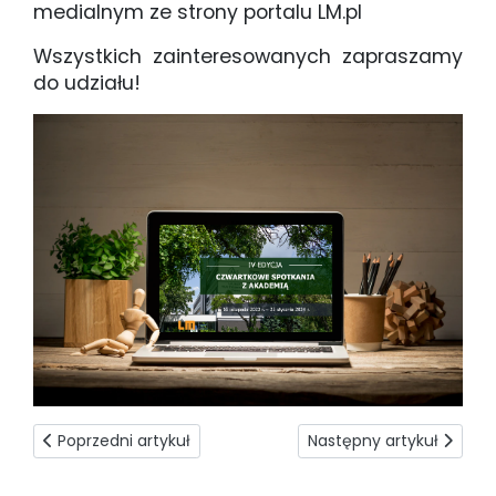
medialnym ze strony portalu LM.pl
Wszystkich zainteresowanych zapraszamy
do udziału!
Poprzedni artykuł: Profesor Piotr Szczypa w składzie PKA
Następny artykuł: Łańcu
Poprzedni artykuł
Następny artykuł