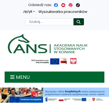
Odwiedź nas:
Przejdź
Przejdź
Przejdź
Przejdź
Język
Wyszukiwarka pracowników
do
do
do
do
Szukaj
Rozpocznij
treści
menu
wyszukiwarki
mapy
głównej
nawigacyjnego
strony
Akademia nauk stosow
MENU