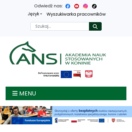
Odwiedź nas:
Przejdź
Przejdź
Przejdź
Przejdź
Język
Wyszukiwarka pracowników
do
do
do
do
Szukaj
Rozpocznij
treści
menu
wyszukiwarki
mapy
głównej
nawigacyjnego
strony
Akademia nauk stosow
MENU