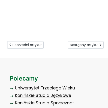
zajęcia ruchowe dla cukrzyków (4)
Poprzedni artykuł: Zajęcia o pompach ciepła
Następny artykuł: Zan
Poprzedni artykuł
Następny artykuł
Polecamy
Uniwersytet Trzeciego Wieku
Konińskie Studia Językowe
Konińskie Studia Społeczno-