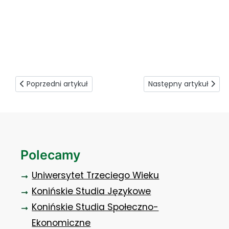
O miejskiej polityce mieszkaniowej Konina 0
Poprzedni artykuł: Czysta gra o Puchar Rektora
Następny artykuł: Spr
Poprzedni artykuł
Następny artykuł
Polecamy
Uniwersytet Trzeciego Wieku
Konińskie Studia Językowe
Konińskie Studia Społeczno-
Ekonomiczne