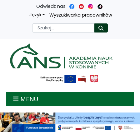
Odwiedź nas:
Przejdź
Przejdź
Przejdź
Przejdź
Język
Wyszukiwarka pracowników
do
do
do
do
Szukaj
Rozpocznij
treści
menu
wyszukiwarki
mapy
głównej
nawigacyjnego
strony
Akademia nauk stosow
MENU