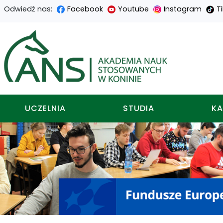
Odwiedź nas:
Facebook
Youtube
Instagram
T
Przejdź
Przejdź
Przejdź
Przejdź
do
do
do
do
Akademia nauk stosowa
treści
menu
wyszukiwarki
mapy
głównej
nawigacyjnego
strony
UCZELNIA
STUDIA
KA