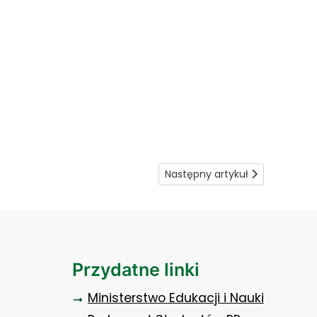
Następny artykuł: Ciemna stro
Następny artykuł
Przydatne linki
Ministerstwo Edukacji i Nauki