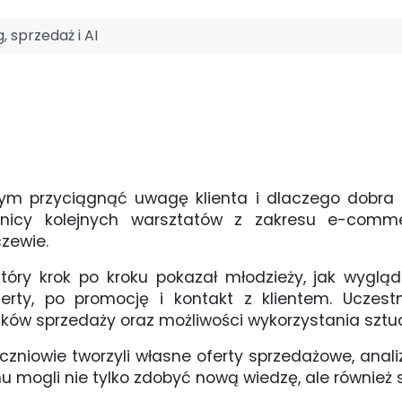
, sprzedaż i AI
czym przyciągnąć uwagę klienta i dlaczego dobra
tnicy kolejnych warsztatów z zakresu e-comme
zewie.
 który krok po kroku pokazał młodzieży, jak wygl
ferty, po promocję i kontakt z klientem. Uczes
ów sprzedaży oraz możliwości wykorzystania sztuczn
czniowie tworzyli własne oferty sprzedażowe, anali
mu mogli nie tylko zdobyć nową wiedzę, ale również 