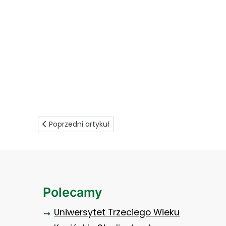
plakat_inkubator
Poprzedni artykuł: Oczekiwane i nieoczekiwane efek
Poprzedni artykuł
Polecamy
Uniwersytet Trzeciego Wieku