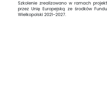
Szkolenie zrealizowano w ramach projekt
przez Unię Europejską ze środków Fund
Wielkopolski 2021–2027.
df9f175b-ffc9-4d4e-ba2d-afb175ff3208