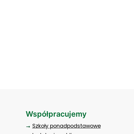
ty działalności publicznych uczelni zawodowych
Współpracujemy
Szkoły ponadpodstawowe