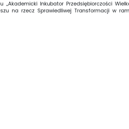
u „Akademicki Inkubator Przedsiębiorczości Wiel
uszu na rzecz Sprawiedliwej Transformacji w ra
Marketing, sprzedaż i AI (3)