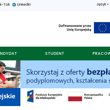
Język
ik-Tok
LinkedIn
nych w koninie
NDYDAT
STUDENT
PRACO