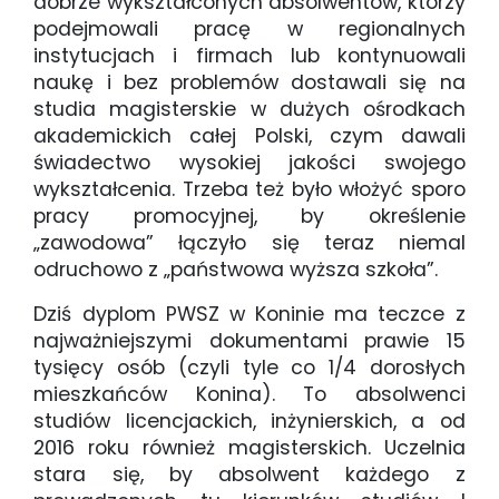
dobrze wykształconych absolwentów, którzy
podejmowali pracę w regionalnych
instytucjach i firmach lub kontynuowali
naukę i bez problemów dostawali się na
studia magisterskie w dużych ośrodkach
akademickich całej Polski, czym dawali
świadectwo wysokiej jakości swojego
wykształcenia. Trzeba też było włożyć sporo
pracy promocyjnej, by określenie
„zawodowa” łączyło się teraz niemal
odruchowo z „państwowa wyższa szkoła”.
Dziś dyplom PWSZ w Koninie ma teczce z
najważniejszymi dokumentami prawie 15
tysięcy osób (czyli tyle co 1/4 dorosłych
mieszkańców Konina). To absolwenci
studiów licencjackich, inżynierskich, a od
2016 roku również magisterskich. Uczelnia
stara się, by absolwent każdego z