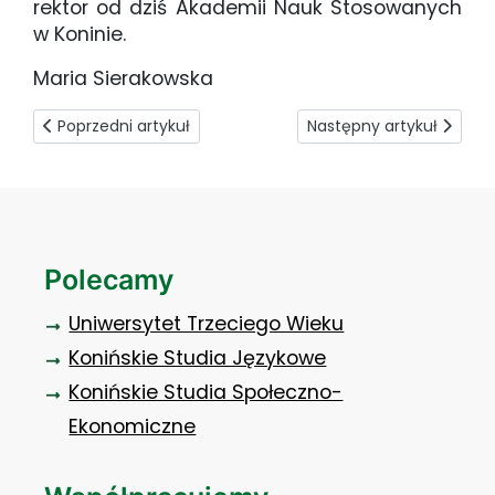
rektor od dziś Akademii Nauk Stosowanych
w Koninie.
Maria Sierakowska
Poprzedni artykuł: Partner z Kramska
Następny artykuł: PWSZ w
Poprzedni artykuł
Następny artykuł
Polecamy
Uniwersytet Trzeciego Wieku
Konińskie Studia Językowe
Konińskie Studia Społeczno-
Ekonomiczne