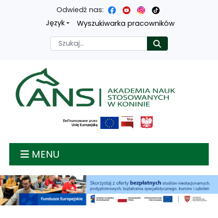
Odwiedź nas:
Przejdź
Przejdź
Przejdź
Przejdź
Język
Wyszukiwarka pracowników
do
do
do
do
Szukaj
Rozpocznij
treści
menu
wyszukiwarki
mapy
głównej
nawigacyjnego
strony
Akademia nauk stosow
MENU