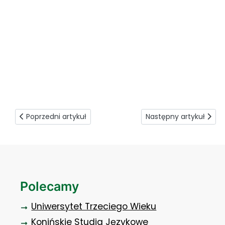
pallmed spotkanie studnetów pielęgniarstwa (3)
Poprzedni artykuł: Z wizytą w PWiK-u
Następny artykuł: Stu
Poprzedni artykuł
Następny artykuł
Polecamy
Uniwersytet Trzeciego Wieku
Konińskie Studia Językowe