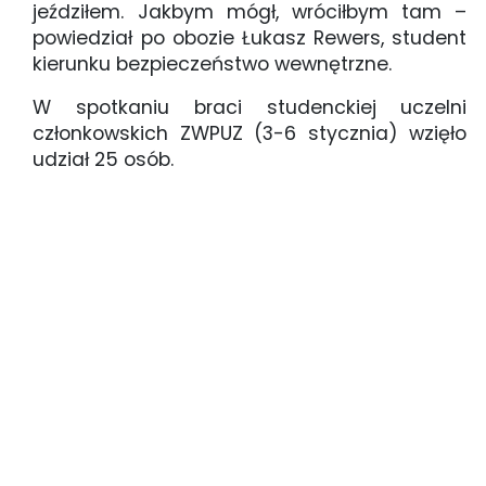
jeździłem. Jakbym mógł, wróciłbym tam –
powiedział po obozie Łukasz Rewers, student
kierunku bezpieczeństwo wewnętrzne.
W spotkaniu braci studenckiej uczelni
członkowskich ZWPUZ (3-6 stycznia) wzięło
udział 25 osób.
obóz zimowy studentów w Karpaczu w ramach
ZWPUZ (5)