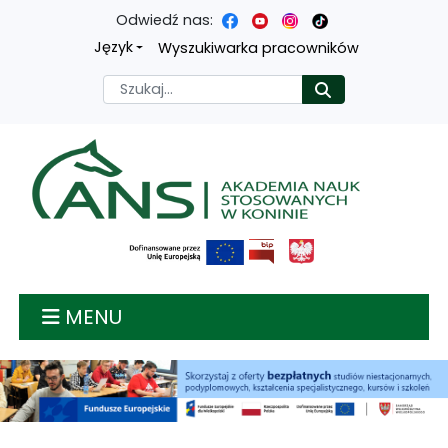
Odwiedź nas:
Przejdź
Przejdź
Przejdź
Przejdź
Język
Wyszukiwarka pracowników
do
do
do
do
Szukaj
Rozpocznij
treści
menu
wyszukiwarki
mapy
głównej
nawigacyjnego
strony
Akademia nauk stosow
MENU