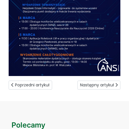
Poprzedni artykuł: Erasmus+ Welcome Meeting
Następny artykuł: Piękna
Poprzedni artykuł
Następny artykuł
Polecamy