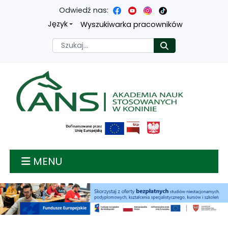
Odwiedź nas:
Przejdź
Przejdź
Przejdź
Przejdź
Język
Wyszukiwarka pracowników
do
do
do
do
Szukaj
Rozpocznij
treści
menu
wyszukiwarki
mapy
głównej
nawigacyjnego
strony
Akademia nauk stosow
MENU