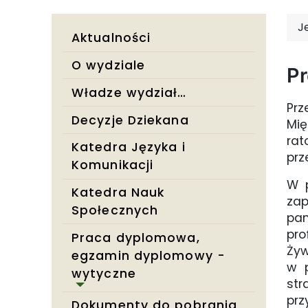
J
Aktualności
O wydziale
P
Władze wydziału
Pr
Decyzje Dziekana
Mi
rat
Katedra Języka i
prz
Komunikacji
W p
Katedra Nauk
za
Społecznych
pan
pro
Praca dyplomowa,
Żyw
egzamin dyplomowy -
w 
wytyczne
str
prz
Dokumenty do pobrania