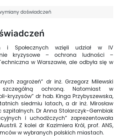
 wymiany doświadczeń
oświadczeń
ch i Społecznych wzięli udział w IV
zanie kryzysowe – ochrona ludności –
echniczna w Warszawie, ale odbyła się w
ych zagrożeń” dr inż. Grzegorz Milewski
 szczególną ochroną. Natomiast w
i-kryzysów” dr hab. Kinga Przybyszewska,
tnich siedmiu latach, a dr inż. Mirosław
c szpitalnych. Dr Anna Stolarczyk-Gembiak
yjnych i uchodźczych” zaprezentowała
strii. Z kolei dr Kazimiera Król, prof. ANS,
ziemców w wybranych polskich miastach.