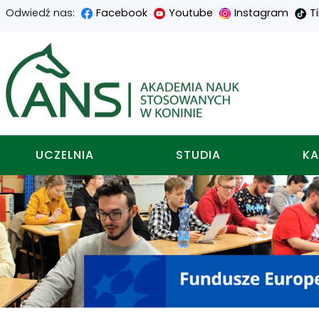
Odwiedź nas:
Facebook
Youtube
Instagram
T
Przejdź
Przejdź
Przejdź
Przejdź
do
do
do
do
Akademia nauk stosowa
treści
menu
wyszukiwarki
mapy
głównej
nawigacyjnego
strony
UCZELNIA
STUDIA
KA