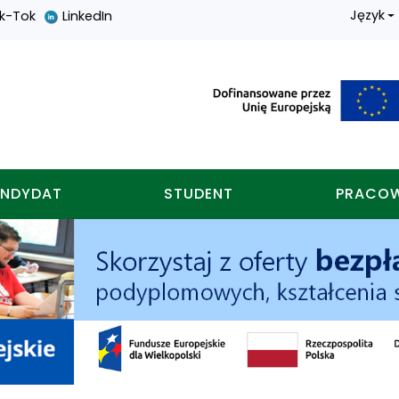
Język
ik-Tok
LinkedIn
nych w koninie
NDYDAT
STUDENT
PRACO