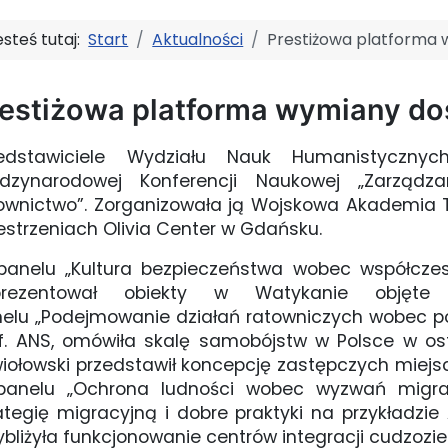
esteś tutaj:
Start
Aktualności
Prestiżowa platforma
restiżowa platforma wymiany d
zedstawiciele Wydziału Nauk Humanistyczny
ędzynarodowej Konferencji Naukowej „Zarząd
ownictwo”. Zorganizowała ją Wojskowa Akademia T
estrzeniach Olivia Center w Gdańsku.
anelu „Kultura bezpieczeństwa wobec współczesn
prezentował obiekty w Watykanie objęte
elu „Podejmowanie działań ratowniczych wobec pol
f. ANS, omówiła skalę samobójstw w Polsce w osta
iołowski przedstawił koncepcję zastępczych miejs
panelu „Ochrona ludności wobec wyzwań migrac
ategię migracyjną i dobre praktyki na przykładzie Au
ybliżyła funkcjonowanie centrów integracji cudzo