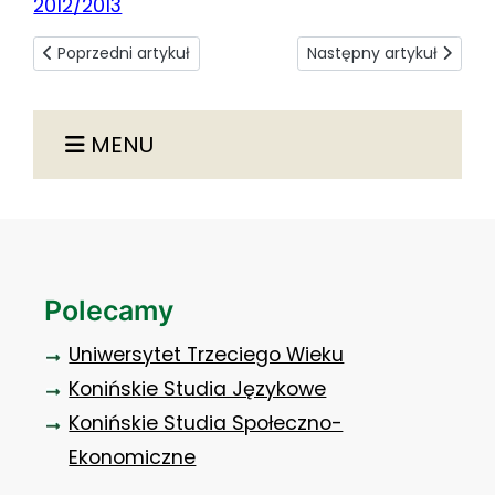
2012/2013
Poprzedni artykuł: Prezentacja wyników badań ankietowyc
Następny artykuł: Skład 
Poprzedni artykuł
Następny artykuł
MENU
Polecamy
Uniwersytet Trzeciego Wieku
Konińskie Studia Językowe
Konińskie Studia Społeczno-
Ekonomiczne