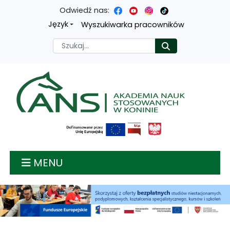
Odwiedź nas:
Przejdź
Przejdź
Przejdź
Przejdź
Język
Wyszukiwarka pracowników
do
do
do
do
Szukaj
Rozpocznij
treści
menu
wyszukiwarki
mapy
głównej
nawigacyjnego
strony
Akademia nauk stosow
MENU