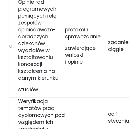
Opinie rad
programowych
pełniących rolę
zespołów
opiniodawczo-
protokół i
doradczych
sprawozdanie
zadanie
dziekanów
c.
zawierające
ciągłe
wydziałów w
wnioski
kształtowaniu
i opinie
koncepcji
kształcenia na
danym kierunku
studiów
Weryfikacja
tematów prac
od 1
dyplomowych pod
styczni
względem ich