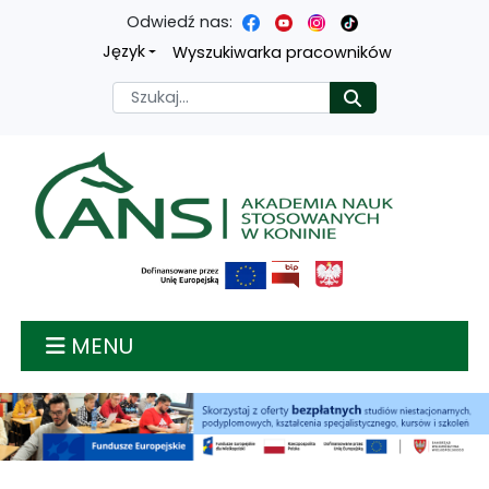
Odwiedź nas:
Przejdź
Przejdź
Przejdź
Przejdź
Język
Wyszukiwarka pracowników
do
do
do
do
Szukaj
Rozpocznij
treści
menu
wyszukiwarki
mapy
głównej
nawigacyjnego
strony
Akademia nauk stosow
MENU