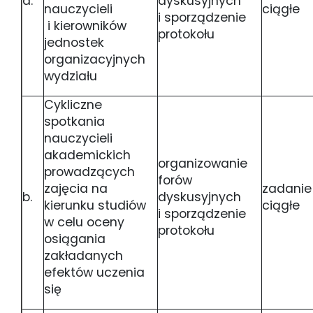
a.
dyskusyjnych
nauczycieli
ciągłe
i sporządzenie
i kierowników
protokołu
jednostek
organizacyjnych
wydziału
Cykliczne
spotkania
nauczycieli
akademickich
organizowanie
prowadzących
forów
zajęcia na
zadanie
b.
dyskusyjnych
kierunku studiów
ciągłe
i sporządzenie
w celu oceny
protokołu
osiągania
zakładanych
efektów uczenia
się