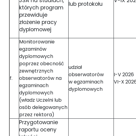
JSA na studiach,
V-IX 20
lub protokołu
których program
przewiduje
złożenie pracy
dyplomowej
Monitorowanie
egzaminów
dyplomowych
poprzez obecność
udział
zewnętrznych
obserwatorów
I-V 2026
f.
obserwatorów na
w egzaminach
VI-X 202
egzaminach
dyplomowych
dyplomowych
(władz Uczelni lub
osób delegowanych
przez rektora)
Przygotowanie
raportu oceny