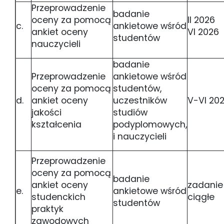
Przeprowadzenie
badanie
oceny za pomocą
II 2026
c.
ankietowe wśród
ankiet oceny
VI 2026
studentów
nauczycieli
badanie
Przeprowadzenie
ankietowe wśród
oceny za pomocą
studentów,
d.
ankiet oceny
uczestników
V-VI 20
jakości
studiów
kształcenia
podyplomowych,
i nauczycieli
Przeprowadzenie
oceny za pomocą
badanie
ankiet oceny
zadanie
e.
ankietowe wśród
studenckich
ciągłe
studentów
praktyk
zawodowych