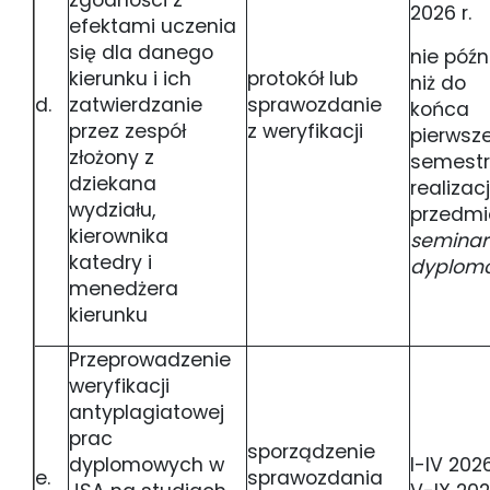
zgodności z
2026 r.
efektami uczenia
się dla danego
nie późn
kierunku i ich
protokół lub
niż do
d.
zatwierdzanie
sprawozdanie
końca
przez zespół
z weryfikacji
pierwsz
złożony z
semest
dziekana
realizacj
wydziału,
przedmi
kierownika
semina
katedry i
dyplom
menedżera
kierunku
Przeprowadzenie
weryfikacji
antyplagiatowej
prac
sporządzenie
dyplomowych w
I-IV 202
e.
sprawozdania