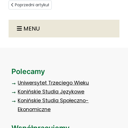
Poprzedni artykuł: Skład osobowy Uczelnianej Komisji ds. O
Poprzedni artykuł
MENU
Polecamy
Uniwersytet Trzeciego Wieku
Konińskie Studia Językowe
Konińskie Studia Społeczno-
Ekonomiczne
Współpracujemy