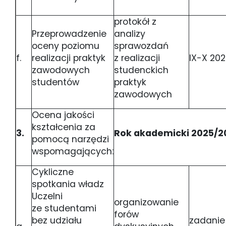
protokół z
Przeprowadzenie
analizy
oceny poziomu
sprawozdań
f.
realizacji praktyk
z realizacji
IX-X 20
zawodowych
studenckich
studentów
praktyk
zawodowych
Ocena jakości
kształcenia za
3.
Rok akademicki 2025/2
pomocą narzędzi
wspomagających:
Cykliczne
spotkania władz
Uczelni
organizowanie
ze studentami
forów
bez udziału
zadanie