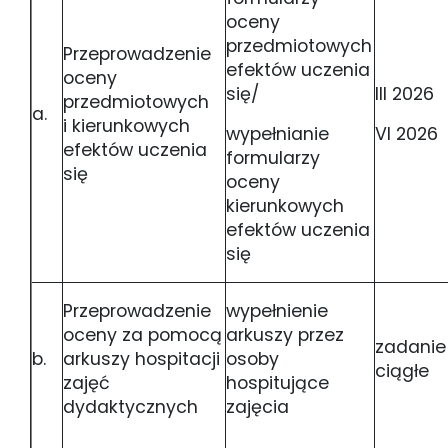
oceny
przedmiotowych
Przeprowadzenie
efektów uczenia
oceny
się/
III 2026
przedmiotowych
a.
i kierunkowych
wypełnianie
VI 2026
efektów uczenia
formularzy
się
oceny
kierunkowych
efektów uczenia
się
Przeprowadzenie
wypełnienie
oceny za pomocą
arkuszy przez
zadanie
b.
arkuszy hospitacji
osoby
ciągłe
zajęć
hospitujące
dydaktycznych
zajęcia